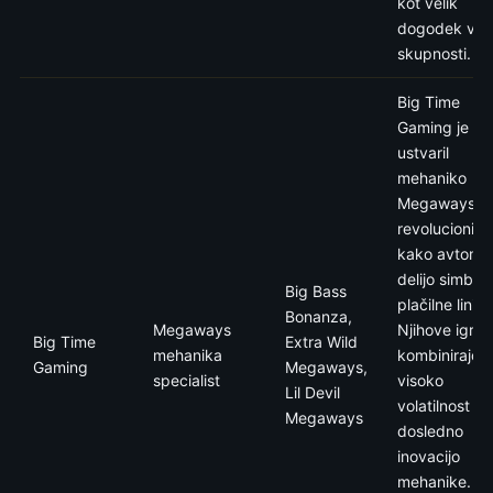
kot velik
dogodek v
skupnosti.
Big Time
Gaming je
ustvaril
mehaniko
Megaways, ki
revolucionizir
kako avtomat
delijo simbole
Big Bass
plačilne linije.
Bonanza,
Megaways
Njihove igre
Big Time
Extra Wild
mehanika
kombinirajo
Gaming
Megaways,
specialist
visoko
Lil Devil
volatilnost z
Megaways
dosledno
inovacijo
mehanike.