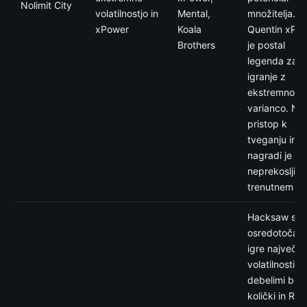
Nolimit City
volatilnostjo in
Mental,
množitelja. S
xPower
Koala
Quentin xPo
Brothers
je postal
legenda za
igranje z
ekstremno
varianco. Nji
pristop k
tveganju in
nagradi je
neprekosljiv 
trenutnem tr
Hacksaw se
osredotoča n
igre največje
volatilnosti s
debelimi bon
količki in RTP