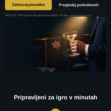
Zahtevaj ponudbo
Pregledaj podrobnosti
Samo 18+. Novi igralci. Pogoji bonusa veljajo. Prosimo, igrajte odgovorno.
Pripravljeni za igro v minutah