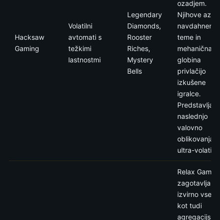
ozadjem.
Legendary
Njihove azijs
Volatilni
Diamonds,
navdahnene
Hacksaw
avtomati s
Rooster
teme in
Gaming
težkimi
Riches,
mehanična
lastnostmi
Mystery
globina
Bells
privlačijo
izkušene
igralce.
Predstavljajo
naslednjo
valovno
oblikovanja i
ultra-volatilno
Relax Gamin
zagotavlja t
izvirno vsebi
kot tudi
agregacijske