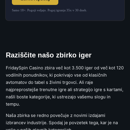
Samo 18+. Pogoji veljajo. Pogoj igranja 35x v 30 dneh.
Raziščite našo zbirko iger
FridaySpin Casino zbira več kot 3.500 iger od več kot 120
vodilnih ponudnikov, ki pokrivajo vse od klasičnih
avtomatov do tabel s živimi trgovci. Ali raje
najpreprostejše trenutne igre ali strategijo igre s kartami,
našli boste kategorije, ki ustrezajo vašemu slogu in
tempu.
Naša zbirka se redno povečuje z novimi izdajami
izbrancev industrije. Spodaj je povzetek tega, kar je na
voljo v naših glavnih kategorijah.