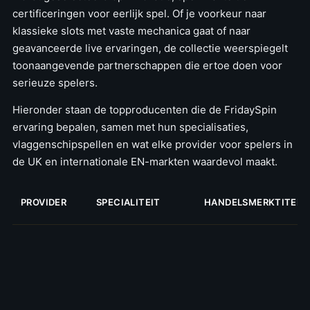
certificeringen voor eerlijk spel. Of je voorkeur naar
klassieke slots met vaste mechanica gaat of naar
geavanceerde live ervaringen, de collectie weerspiegelt
toonaangevende partnerschappen die ertoe doen voor
serieuze spelers.
Hieronder staan de topproducenten die de FridaySpin
ervaring bepalen, samen met hun specialisaties,
vlaggenschipspellen en wat elke provider voor spelers in
de UK en internationale EN-markten waardevol maakt.
PROVIDER
SPECIALITEIT
HANDELSMERKTITELS