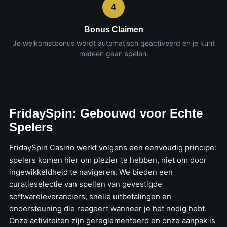
4
Bonus Claimen
Je welkomstbonus wordt automatisch geactiveerd en je kunt
meteen gaan spelen.
FridaySpin: Gebouwd voor Echte
Spelers
FridaySpin Casino werkt volgens een eenvoudig principe:
spelers komen hier om plezier te hebben, niet om door
ingewikkeldheid te navigeren. We bieden een
curatieselectie van spellen van gevestigde
softwareleveranciers, snelle uitbetalingen en
ondersteuning die reageert wanneer je het nodig hebt.
Onze activiteiten zijn gereglementeerd en onze aanpak is