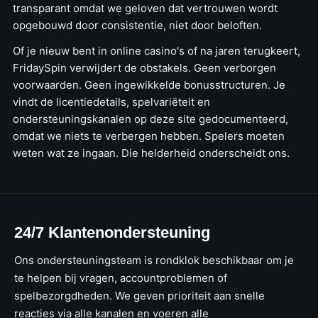
transparant omdat we geloven dat vertrouwen wordt
opgebouwd door consistentie, niet door beloften.
Of je nieuw bent in online casino's of na jaren terugkeert,
FridaySpin verwijdert de obstakels. Geen verborgen
voorwaarden. Geen ingewikkelde bonusstructuren. Je
vindt de licentiedetails, spelvariëteit en
ondersteuningskanalen op deze site gedocumenteerd,
omdat we niets te verbergen hebben. Spelers moeten
weten wat ze ingaan. Die helderheid onderscheidt ons.
24/7 Klantenondersteuning
Ons ondersteuningsteam is rondklok beschikbaar om je
te helpen bij vragen, accountproblemen of
spelbezorgdheden. We geven prioriteit aan snelle
reacties via alle kanalen en voeren alle