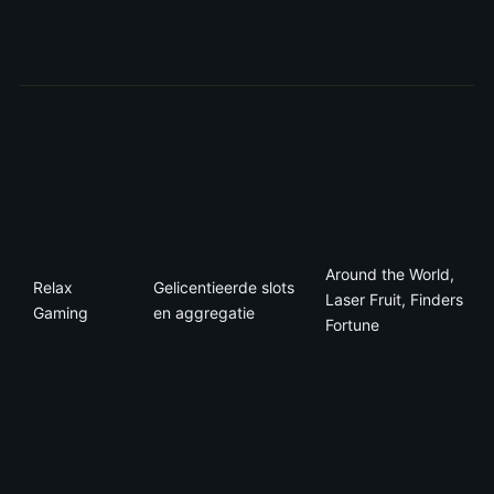
Around the World,
Relax
Gelicentieerde slots
Laser Fruit, Finders
Gaming
en aggregatie
Fortune