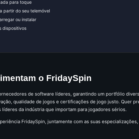
izada para toque
 partir do seu telemóvel
rregar ou instalar
 dispositivos
limentam o FridaySpin
rnecedores de software líderes, garantindo um portfólio diversi
ção, qualidade de jogos e certificações de jogo justo. Quer pr
s líderes da indústria que importam para jogadores sérios.
periência FridaySpin, juntamente com as suas especializações, 