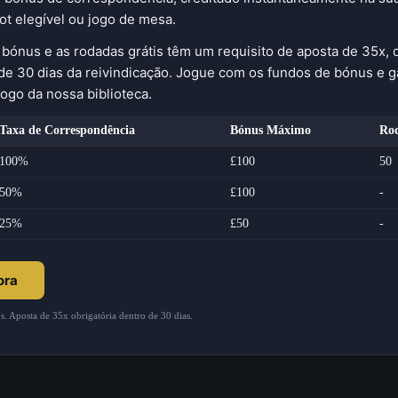
ot elegível ou jogo de mesa.
 bónus e as rodadas grátis têm um requisito de aposta de 35x, 
de 30 dias da reivindicação. Jogue com os fundos de bónus e 
jogo da nossa biblioteca.
Taxa de Correspondência
Bónus Máximo
Rod
100%
£100
50
50%
£100
-
25%
£50
-
ora
. Aposta de 35x obrigatória dentro de 30 dias.