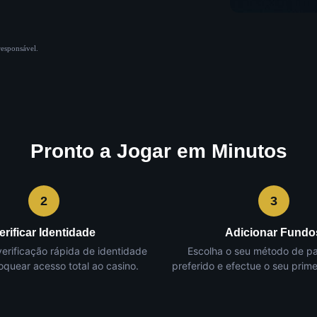
responsável.
Pronto a Jogar em Minutos
2
3
erificar Identidade
Adicionar Fundo
erificação rápida de identidade
Escolha o seu método de 
oquear acesso total ao casino.
preferido e efectue o seu prime