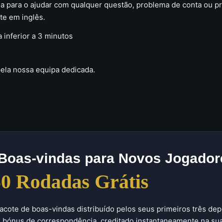
dia para o ajudar com qualquer questão, problema de conta ou 
te em inglês.
 inferior a 3 minutos
pela nossa equipa dedicada.
Boas-vindas para Novos Jogador
50 Rodadas Grátis
acote de boas-vindas distribuído pelos seus primeiros três dep
 bónus de correspondência, creditado instantaneamente na sua