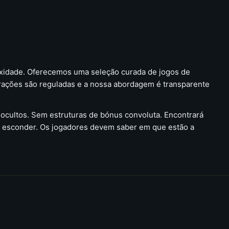
lexidade. Oferecemos uma seleção curada de jogos de
rações são reguladas e a nossa abordagem é transparente
 ocultos. Sem estruturas de bónus convoluta. Encontrará
a esconder. Os jogadores devem saber em que estão a