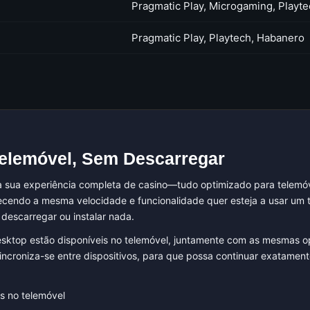
Pragmatic Play, Microgaming, Playt
Pragmatic Play, Playtech, Habanero
elemóvel, Sem Descarregar
 a sua experiência completa de casino—tudo optimizado para telemóv
cendo a mesma velocidade e funcionalidade quer esteja a usar um t
descarregar ou instalar nada.
esktop estão disponíveis no telemóvel, juntamente com as mesmas o
incroniza-se entre dispositivos, para que possa continuar exatame
s no telemóvel