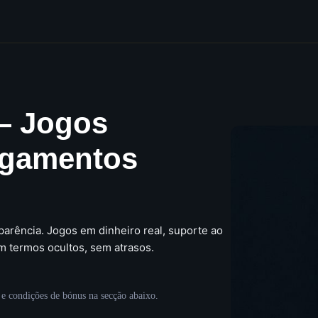
— Jogos
agamentos
parência. Jogos em dinheiro real, suporte ao
m termos ocultos, sem atrasos.
 e condições de bónus na secção abaixo.