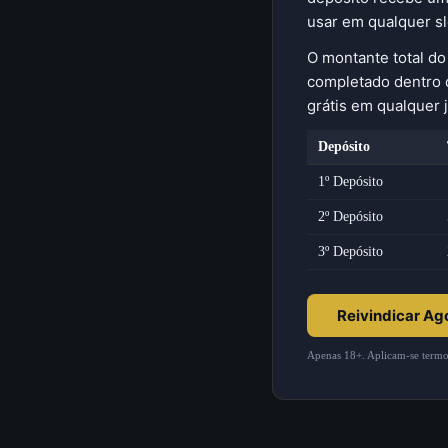
usar em qualquer sl
O montante total do
completado dentro 
grátis em qualquer 
Depósito
1º Depósito
2º Depósito
3º Depósito
Reivindicar Ag
Apenas 18+. Aplicam-se termos