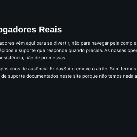
Jogadores Reais
gadores vêm aqui para se divertir, não para navegar pela comp
rápidos e suporte que responde quando precisa. As nossas ope
onsistência, não de promessas.
pós anos de ausência, FridaySpin remove o atrito. Sem termos
is de suporte documentados neste site porque não temos nada 