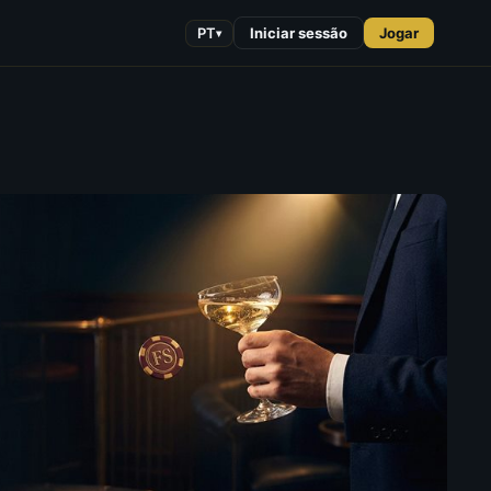
PT
Iniciar sessão
Jogar
▾